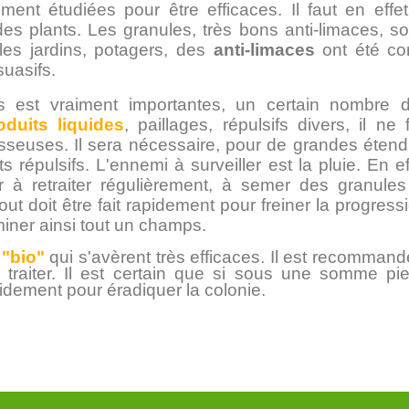
ent étudiées pour être efficaces. Il faut en effe
 plants. Les granules, très bons anti-limaces, son
 les jardins, potagers, des
anti-limaces
ont été co
suasifs.
s est vraiment importantes, un certain nombre d
oduits liquides
, paillages, répulsifs divers, il ne
seuses. Il sera nécessaire, pour de grandes étendu
ets répulsifs. L'ennemi à surveiller est la pluie. En 
ler à retraiter régulièrement, à semer des granules
out doit être fait rapidement pour freiner la progre
miner ainsi tout un champs.
 "bio"
qui s'avèrent très efficaces. Il est recommand
 traiter. Il est certain que si sous une somme pi
apidement pour éradiquer la colonie.