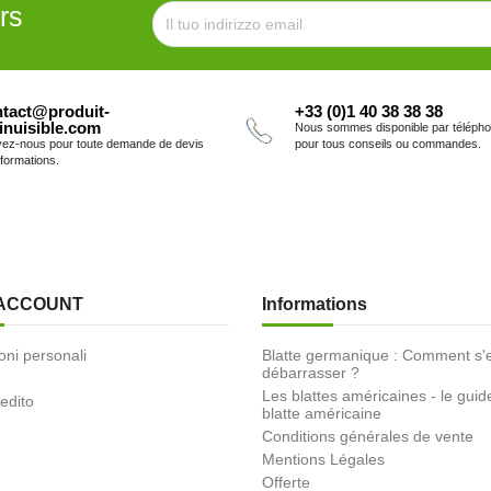
rs
tact@produit-
+33 (0)1 40 38 38 38
inuisible.com
Nous sommes disponible par téléph
vez-nous pour toute demande de devis
pour tous conseils ou commandes.
nformations.
 ACCOUNT
Informations
oni personali
Blatte germanique : Comment s'
débarrasser ?
Les blattes américaines - le guid
redito
blatte américaine
Conditions générales de vente
Mentions Légales
Offerte