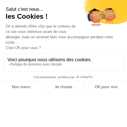
Il tuo account

Informations

Fiches conseils

Insecte
Rongeurs