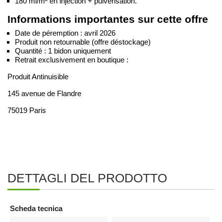
180 ml/m² en injection + pulvérisation.
Informations importantes sur cette offre
Date de péremption : avril 2026
Produit non retournable (offre déstockage)
Quantité : 1 bidon uniquement
Retrait exclusivement en boutique :
Produit Antinuisible
145 avenue de Flandre
75019 Paris
Utiliser les biocides avec précaution. Avant toute utilisation, lire
attentivement les étiquettes et les informations concernant le
produit.
DETTAGLI DEL PRODOTTO
Scheda tecnica