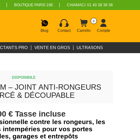
€
BOUTIQUE PARIS 19E
CHIAMACI:
01 40 38 38 38
0
Blog
Contact
Carrello
Compte
ECTANTS PRO
VENTE EN GROS
ULTRASONS
DISPONIBILE
5M – JOINT ANTI-RONGEURS
RCÉ & DÉCOUPABLE
90 €
Tasse incluse
sionnelle contre les rongeurs, les
s intempéries pour vos portes
lles, garages et entrepôts