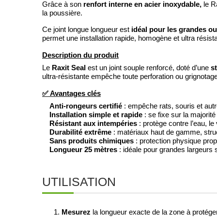
renfort interne en acier inoxydable,
Grâce à son
le Ra
la poussière.
idéal pour les grandes o
Ce joint longue longueur est
permet une installation rapide, homogène et ultra résist
Description du produit
Raxit Seal
s
Le
est un joint souple renforcé, doté d’une
ultra-résistante empêche toute perforation ou grignotage
✅ Avantages clés
Anti-rongeurs certifié
: empêche rats, souris et autr
Installation simple et rapide
: se fixe sur la majorit
Résistant aux intempéries
: protège contre l’eau, le
Durabilité extrême
: matériaux haut de gamme, struc
Sans produits chimiques
: protection physique pro
Longueur 25 mètres
: idéale pour grandes largeurs 
UTILISATION
Mesurez
la longueur exacte de la zone à protéger