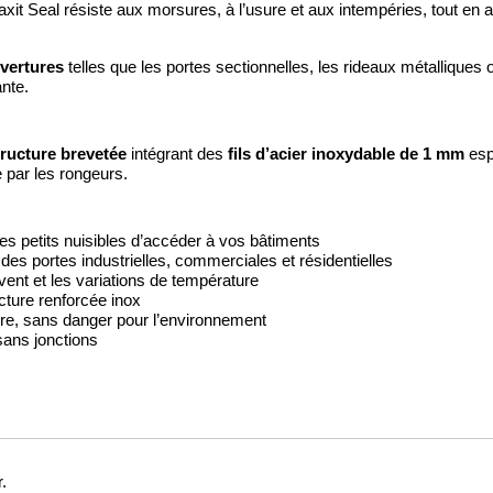
xit Seal résiste aux morsures, à l’usure et aux intempéries, tout en a
uvertures
telles que les portes sectionnelles, les rideaux métalliques o
ante.
tructure brevetée
fils d’acier inoxydable de 1 mm
intégrant des
esp
 par les rongeurs.
es petits nuisibles d’accéder à vos bâtiments
é des portes industrielles, commerciales et résidentielles
 vent et les variations de température
ture renforcée inox
pre, sans danger pour l’environnement
sans jonctions
.