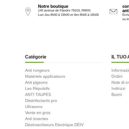
Notre boutique
con
ant
145 avenue de Flandre 75019, PARIS
Lun-Jeu 8h00 à 19h00 et Ven 8h00 à 16h00
Ecri
ou i
Catégorie
IL TUO
Anti rongeurs
Informazi
Matériels applicateurs
Ordini
Anti pigeons
Note di c
Les Répulsifs
Indirizzi
ANTI TAUPES
Buoni
Désinfectants pro
Ultrasons
Vente en gros
Anti insectes
Désinsectiseurs Electrique DEIV