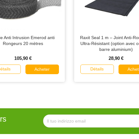
le Anti Intrusion Emerod anti
Raxit Seal 1 m – Joint Anti-R
Rongeurs 20 mètres
Ultra-Résistant (option avec 
barre aluminium)
105,90 €
28,90 €
étails
Détails
Acheter
Achet
rs