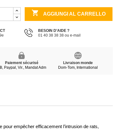

AGGIUNGI AL CARRELLO
ECT
BESOIN D’AIDE ?
19e
01 40 38 38 38 ou e-mail
Paiement sécurisé
Livraison monde
B, Paypal, Vir., Mandat Adm
Dom-Tom, International
e pour empêcher efficacement l’intrusion de rats,