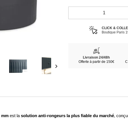
CLICK & COLL
Boutique Paris 
Livraison 24/48h
Offerte à partir de 150€
C

75 mm
solution anti-rongeurs la plus fiable du marché
est la
, conçu