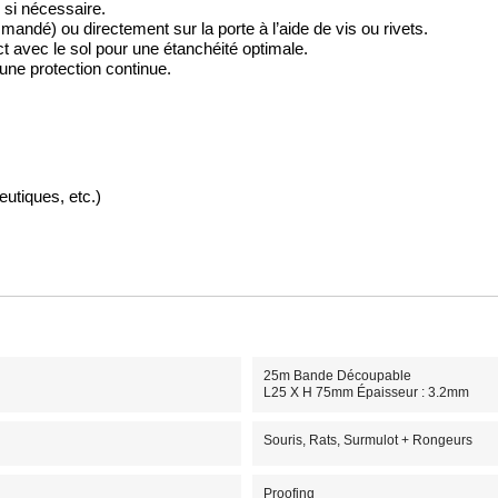
 si nécessaire.
andé) ou directement sur la porte à l’aide de vis ou rivets.
t avec le sol pour une étanchéité optimale.
 une protection continue.
utiques, etc.)
25m Bande Découpable
L25 X H 75mm Épaisseur : 3.2mm
Souris, Rats, Surmulot + Rongeurs
Proofing