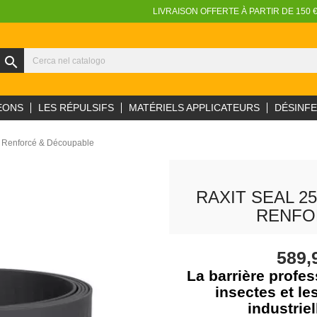
LIVRAISON OFFERTE À PARTIR DE 150 
search
EONS
LES RÉPULSIFS
MATÉRIELS APPLICATEURS
DÉSINF
s Renforcé & Découpable
RAXIT SEAL 2
RENFO
589,
La barrière profes
insectes et le
industrie