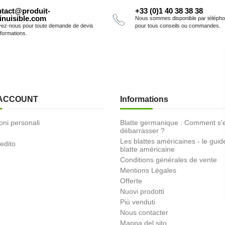
tact@produit-
+33 (0)1 40 38 38 38
inuisible.com
Nous sommes disponible par téléph
vez-nous pour toute demande de devis
pour tous conseils ou commandes.
nformations.
 ACCOUNT
Informations
oni personali
Blatte germanique : Comment s'
débarrasser ?
Les blattes américaines - le guid
redito
blatte américaine
Conditions générales de vente
Mentions Légales
Offerte
Nuovi prodotti
Più venduti
Nous contacter
Mappa del sito