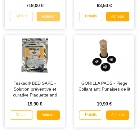
719,00 €
63,50 €
Détails
Détails
Acheter
Acheter
Teskad® BED SAFE -
GORILLA PADS - Piège
Solution préventive et
Collant anti Punaises de lit
curative Plaquette anti
Punaises de Lit
19,90 €
19,90 €
Détails
Détails
Acheter
Acheter