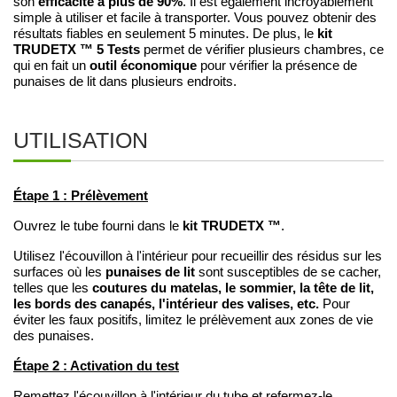
efficacité à plus de 90%
son
. Il est également incroyablement
simple à utiliser et facile à transporter. Vous pouvez obtenir des
kit
résultats fiables en seulement 5 minutes. De plus, le
TRUDETX ™ 5 Tests
permet de vérifier plusieurs chambres, ce
outil économique
qui en fait un
pour vérifier la présence de
punaises de lit dans plusieurs endroits.
UTILISATION
Étape 1 : Prélèvement
kit TRUDETX ™
Ouvrez le tube fourni dans le
.
Utilisez l'écouvillon à l'intérieur pour recueillir des résidus sur les
punaises de lit
surfaces où les
sont susceptibles de se cacher,
coutures du matelas, le sommier, la tête de lit,
telles que les
les bords des canapés, l'intérieur des valises, etc.
Pour
éviter les faux positifs, limitez le prélèvement aux zones de vie
des punaises.
Étape 2 : Activation du test
Remettez l'écouvillon à l'intérieur du tube et refermez-le.