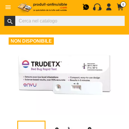
0

search
NON DISPONIBILE