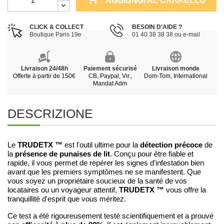
AGGIUNGI AL CARRELLO
CLICK & COLLECT
BESOIN D’AIDE ?
Boutique Paris 19e
01 40 38 38 38 ou e-mail
Livraison 24/48h
Paiement sécurisé
Livraison monde
Offerte à partir de 150€
CB, Paypal, Vir.,
Dom-Tom, International
Mandat Adm
DESCRIZIONE
TRUDETX ™
détection précoce
Le
est l'outil ultime pour la
de
présence de punaises de lit
la
. Conçu pour être fiable et
rapide, il vous permet de repérer les signes d'infestation bien
avant que les premiers symptômes ne se manifestent. Que
vous soyez un propriétaire soucieux de la santé de vos
TRUDETX ™
locataires ou un voyageur attentif,
vous offre la
tranquillité d'esprit que vous méritez.
Ce test a été rigoureusement testé scientifiquement et a prouvé