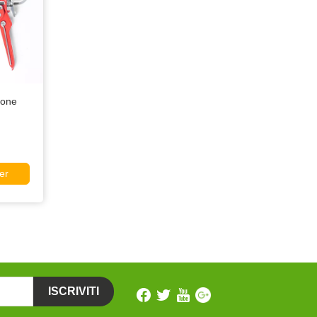
cone
er