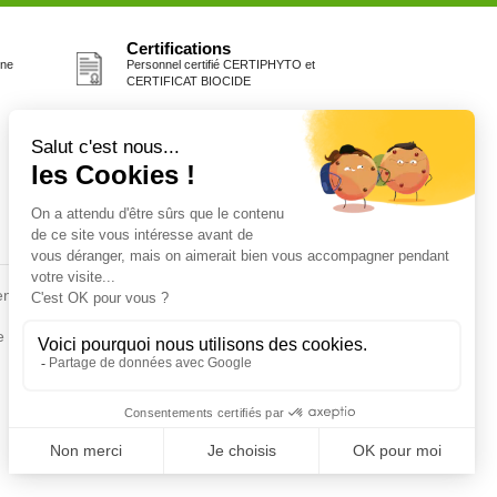
Certifications
one
Personnel certifié CERTIPHYTO et
CERTIFICAT BIOCIDE
Fiches conseils
en
Insecte
Rongeurs
e de la