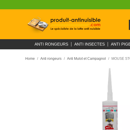
ANTI RONGEURS
ANTI INSECTES
ANTI PIG
Home
Anti rongeurs
Anti Mulot et Campagnol
MOUSE STOP