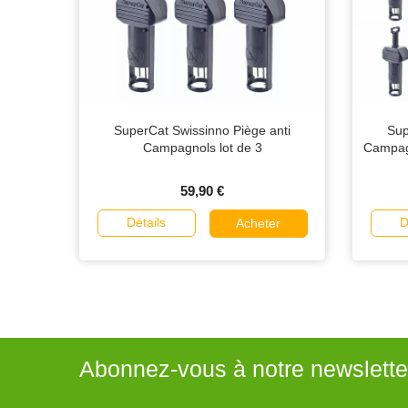
SuperCat Swissinno Piège anti
Sup
Campagnols lot de 3
Campagn
59,90 €
Détails
D
Acheter
Abonnez-vous à notre newslette