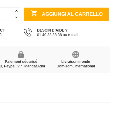

AGGIUNGI AL CARRELLO
ECT
BESOIN D’AIDE ?
19e
01 40 38 38 38 ou e-mail
Paiement sécurisé
Livraison monde
B, Paypal, Vir., Mandat Adm
Dom-Tom, International