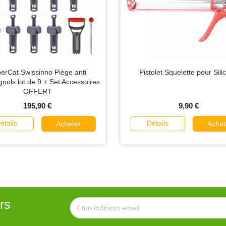
erCat Swissinno Piège anti
Pistolet Squelette pour Sili
ols lot de 9 + Set Accessoires
OFFERT
195,90 €
9,90 €
étails
Détails
Acheter
Achet
rs