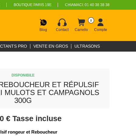
€
BOUTIQUE PARIS 19E
CHIAMACI:
01 40 38 38 38
0
Blog
Contact
Carrello
Compte
ECTANTS PRO
VENTE EN GROS
ULTRASONS
DISPONIBILE
REBOUCHEUR ET RÉPULSIF
I MULOTS ET CAMPAGNOLS
300G
90 €
Tasse incluse
lsif rongeur et Reboucheur