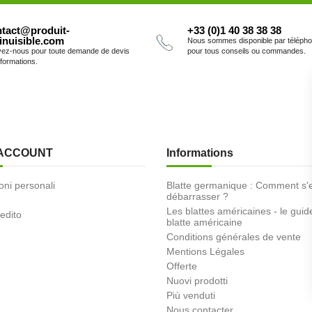
tact@produit-
+33 (0)1 40 38 38 38
inuisible.com
Nous sommes disponible par téléph
vez-nous pour toute demande de devis
pour tous conseils ou commandes.
nformations.
 ACCOUNT
Informations
oni personali
Blatte germanique : Comment s'
débarrasser ?
Les blattes américaines - le guid
redito
blatte américaine
Conditions générales de vente
Mentions Légales
Offerte
Nuovi prodotti
Più venduti
Nous contacter