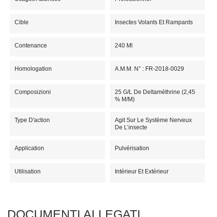
Cible
Insectes Volants Et Rampants
Contenance
240 Ml
Homologation
A.M.M. N° : FR-2018-0029
Composizioni
25 G/L De Deltaméthrine (2,45
% M/m)
Type D'action
Agit Sur Le Système Nerveux
De L’insecte
Application
Pulvérisation
Utilisation
Intérieur Et Extérieur
DOCUMENTI ALLEGATI