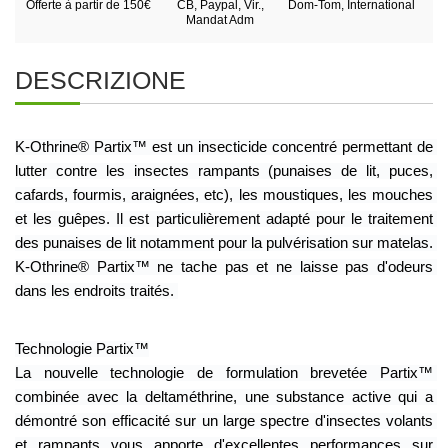
Offerte à partir de 150€
CB, Paypal, Vir.,
Dom-Tom, International
Mandat Adm
DESCRIZIONE
K-Othrine® Partix™ est un insecticide concentré permettant de 
lutter contre les insectes rampants (punaises de lit, puces, 
cafards, fourmis, araignées, etc), les moustiques, les mouches 
et les guêpes. Il est particulièrement adapté pour le traitement 
des punaises de lit notamment pour la pulvérisation sur matelas. 
K-Othrine® Partix™ ne tache pas et ne laisse pas d'odeurs 
dans les endroits traités. 
Technologie Partix™
La nouvelle technologie de formulation brevetée Partix™ 
combinée avec la deltaméthrine, une substance active qui a 
démontré son efficacité sur un large spectre d'insectes volants 
et rampants vous apporte d'excellentes performances sur 