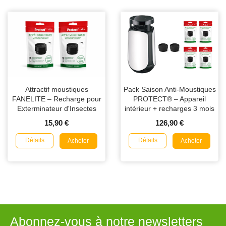
Attractif moustiques
Pack Saison Anti-Moustiques
FANELITE – Recharge pour
PROTECT® – Appareil
Exterminateur d'Insectes
intérieur + recharges 3 mois
ou 6 mois – jusqu’à 30 m²
15,90 €
126,90 €
Détails
Détails
Acheter
Acheter
Abonnez-vous à notre newsletters