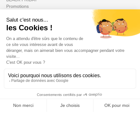
Promotions
Il tuo account

Informations

Fiches conseils

Insecte
Rongeurs