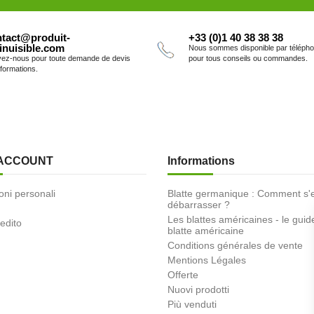
tact@produit-
+33 (0)1 40 38 38 38
inuisible.com
Nous sommes disponible par téléph
vez-nous pour toute demande de devis
pour tous conseils ou commandes.
nformations.
 ACCOUNT
Informations
oni personali
Blatte germanique : Comment s'
débarrasser ?
Les blattes américaines - le guid
redito
blatte américaine
Conditions générales de vente
Mentions Légales
Offerte
Nuovi prodotti
Più venduti