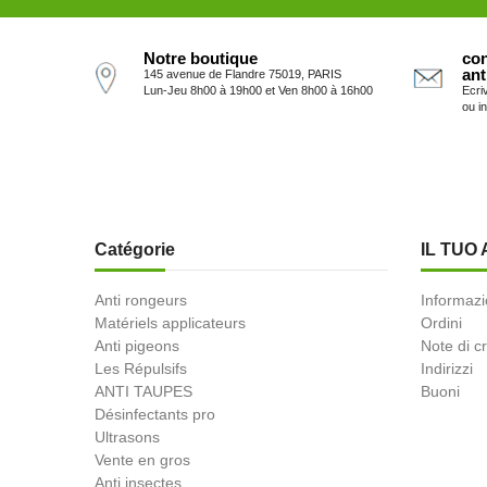
Notre boutique
con
ant
145 avenue de Flandre 75019, PARIS
Lun-Jeu 8h00 à 19h00 et Ven 8h00 à 16h00
Ecri
ou i
Catégorie
IL TUO
Anti rongeurs
Informazi
Matériels applicateurs
Ordini
Anti pigeons
Note di c
Les Répulsifs
Indirizzi
ANTI TAUPES
Buoni
Désinfectants pro
Ultrasons
Vente en gros
Anti insectes