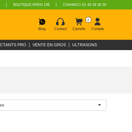
€
BOUTIQUE PARIS 19E
CHIAMACI:
01 40 38 38 38
0
Blog
Contact
Carrello
Compte
ECTANTS PRO
VENTE EN GROS
ULTRASONS

nza