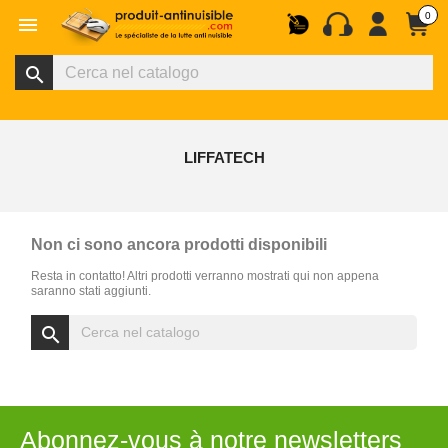
0

search
LIFFATECH
Non ci sono ancora prodotti disponibili
Resta in contatto! Altri prodotti verranno mostrati qui non appena
saranno stati aggiunti.
search
Abonnez-vous à notre newsletters