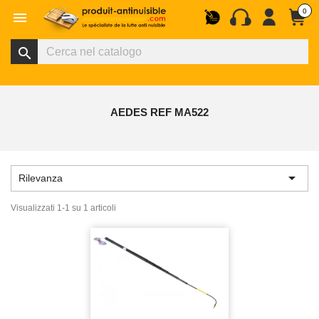
0

search
AEDES REF MA522

Rilevanza
Visualizzati 1-1 su 1 articoli