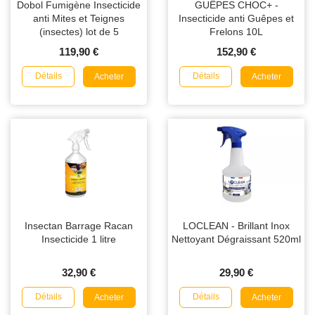
Dobol Fumigène Insecticide
GUÊPES CHOC+ -
anti Mites et Teignes
Insecticide anti Guêpes et
(insectes) lot de 5
Frelons 10L
119,90 €
152,90 €
Détails
Détails
Acheter
Acheter
Insectan Barrage Racan
LOCLEAN - Brillant Inox
Insecticide 1 litre
Nettoyant Dégraissant 520ml
32,90 €
29,90 €
Détails
Détails
Acheter
Acheter