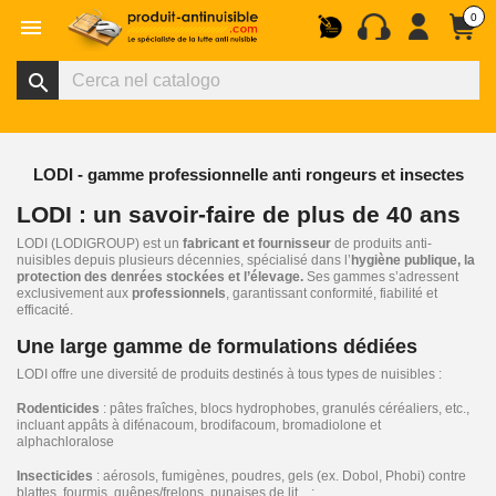
0

search
LODI - gamme professionnelle anti rongeurs et insectes
LODI : un savoir-faire de plus de 40 ans
LODI (LODIGROUP) est un
fabricant et fournisseur
de produits anti-
nuisibles depuis plusieurs décennies, spécialisé dans l’
hygiène publique, la
protection des denrées stockées et l’élevage.
Ses gammes s’adressent
exclusivement aux
professionnels
, garantissant conformité, fiabilité et
efficacité.
Une large gamme de formulations dédiées
LODI offre une diversité de produits destinés à tous types de nuisibles :
Rodenticides
: pâtes fraîches, blocs hydrophobes, granulés céréaliers, etc.,
incluant appâts à difénacoum, brodifacoum, bromadiolone et
alphachloralose
Insecticides
: aérosols, fumigènes, poudres, gels (ex. Dobol, Phobi) contre
blattes, fourmis, guêpes/frelons, punaises de lit…;