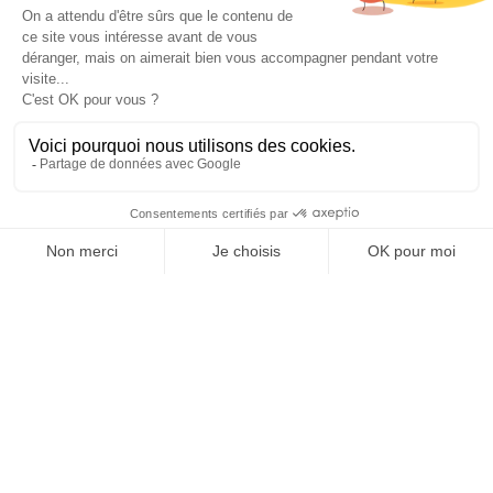
VO MENTHE - Désinfectant
5 litres
95,90 €
Détails
Acheter
Visualizzati 1-21 su 21 articoli

Torna all'inizio