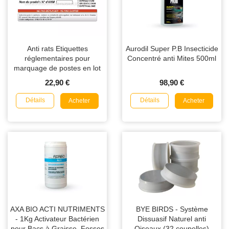
Anti rats Etiquettes
Aurodil Super P.B Insecticide
réglementaires pour
Concentré anti Mites 500ml
marquage de postes en lot
de 100
22,90 €
98,90 €
Détails
Détails
Acheter
Acheter
AXA BIO ACTI NUTRIMENTS
BYE BIRDS - Système
- 1Kg Activateur Bactérien
Dissuasif Naturel anti
pour Bacs à Graisse, Fosses
Oiseaux (32 coupelles)