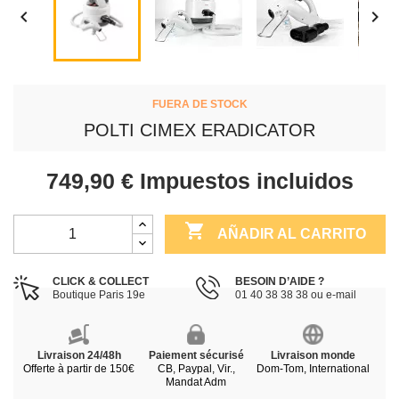


FUERA DE STOCK
POLTI CIMEX ERADICATOR
749,90 €
Impuestos incluidos

AÑADIR AL CARRITO
CLICK & COLLECT
BESOIN D’AIDE ?
Boutique Paris 19e
01 40 38 38 38 ou e-mail
Livraison 24/48h
Paiement sécurisé
Livraison monde
Offerte à partir de 150€
CB, Paypal, Vir.,
Dom-Tom, International
Mandat Adm