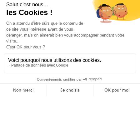
Su cuenta

Informations

Fiches conseils

Insecte
Rongeurs