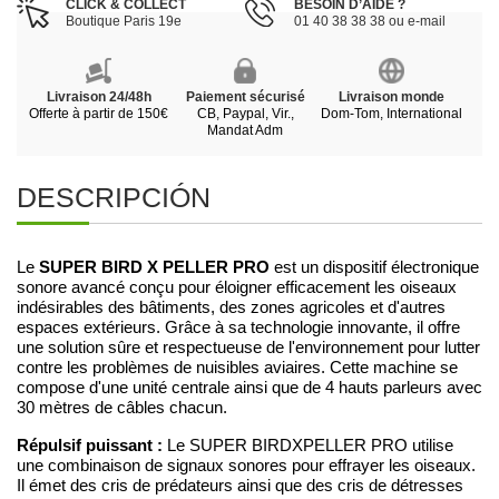
CLICK & COLLECT
BESOIN D’AIDE ?
Boutique Paris 19e
01 40 38 38 38 ou e-mail
Livraison 24/48h
Paiement sécurisé
Livraison monde
Offerte à partir de 150€
CB, Paypal, Vir.,
Dom-Tom, International
Mandat Adm
DESCRIPCIÓN
SUPER BIRD X PELLER PRO
Le
est un dispositif électronique
sonore avancé conçu pour éloigner efficacement les oiseaux
indésirables des bâtiments, des zones agricoles et d'autres
espaces extérieurs. Grâce à sa technologie innovante, il offre
une solution sûre et respectueuse de l'environnement pour lutter
contre les problèmes de nuisibles aviaires. Cette machine se
compose d'une unité centrale ainsi que de 4 hauts parleurs avec
30 mètres de câbles chacun.
Répulsif puissant :
Le SUPER BIRDXPELLER PRO utilise
une combinaison de signaux sonores pour effrayer les oiseaux.
Il émet des cris de prédateurs ainsi que des cris de détresses