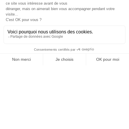

Informations

Fiches conseils

Insecte
Rongeurs
© 2026 - Produit-antinuisible.com