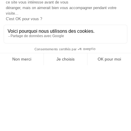

Informations

Fiches conseils

Insecte
Rongeurs
© 2026 - Produit-antinuisible.com