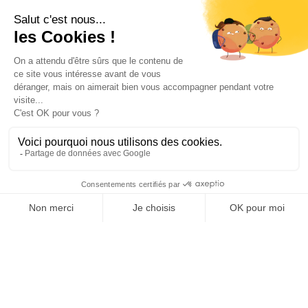
Su cuenta

Informations

Fiches conseils

Insecte
Rongeurs