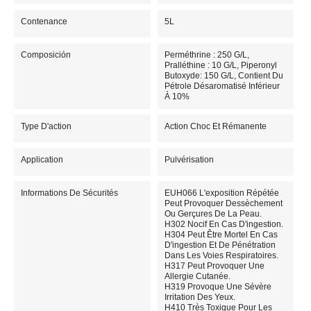
Contenance
5L
Composición
Perméthrine : 250 G/L,
Pralléthine : 10 G/L, Piperonyl
Butoxyde: 150 G/L, Contient Du
Pétrole Désaromatisé Inférieur
À 10%
Type D'action
Action Choc Et Rémanente
Application
Pulvérisation
Informations De Sécurités
EUH066 L'exposition Répétée
Peut Provoquer Dessèchement
Ou Gerçures De La Peau.
H302 Nocif En Cas D'ingestion.
H304 Peut Être Mortel En Cas
D'ingestion Et De Pénétration
Dans Les Voies Respiratoires.
H317 Peut Provoquer Une
Allergie Cutanée.
H319 Provoque Une Sévère
Irritation Des Yeux.
H410 Très Toxique Pour Les