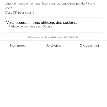
Informations

Fiches conseils

Insecte
Rongeurs
© 2026 - Produit-antinuisible.com