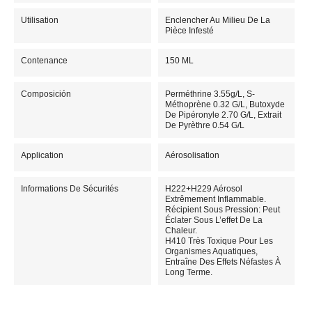
Utilisation
Enclencher Au Milieu De La
Pièce Infesté
Contenance
150 ML
Composición
Perméthrine 3.55g/L, S-
Méthoprène 0.32 G/L, Butoxyde
De Pipéronyle 2.70 G/L, Extrait
De Pyrèthre 0.54 G/L
Application
Aérosolisation
Informations De Sécurités
H222+H229 Aérosol
Extrêmement Inflammable.
Récipient Sous Pression: Peut
Éclater Sous L’effet De La
Chaleur.
H410 Très Toxique Pour Les
Organismes Aquatiques,
Entraîne Des Effets Néfastes À
Long Terme.