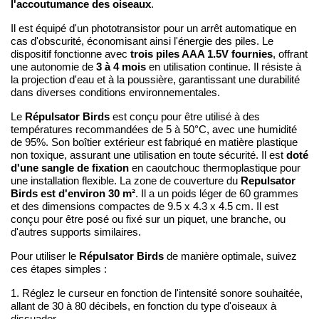
l'accoutumance des oiseaux
.
Il est équipé d'un phototransistor pour un arrêt automatique en
cas d'obscurité, économisant ainsi l'énergie des piles. Le
trois piles AAA 1.5V fournies
dispositif fonctionne avec
, offrant
3 à 4 mois
une autonomie de
en utilisation continue. Il résiste à
la projection d'eau et à la poussière, garantissant une durabilité
dans diverses conditions environnementales.
Répulsator Birds
Le
est conçu pour être utilisé à des
températures recommandées de 5 à 50°C, avec une humidité
de 95%. Son boîtier extérieur est fabriqué en matière plastique
doté
non toxique, assurant une utilisation en toute sécurité. Il est
d'une sangle de fixation
en caoutchouc thermoplastique pour
Repulsator
une installation flexible. La zone de couverture du
Birds est d'environ 30 m²
. Il a un poids léger de 60 grammes
et des dimensions compactes de 9.5 x 4.3 x 4.5 cm. Il est
conçu pour être posé ou fixé sur un piquet, une branche, ou
d'autres supports similaires.
Répulsator Birds
Pour utiliser le
de manière optimale, suivez
ces étapes simples :
1. Réglez le curseur en fonction de l'intensité sonore souhaitée,
allant de 30 à 80 décibels, en fonction du type d'oiseaux à
dissuader.