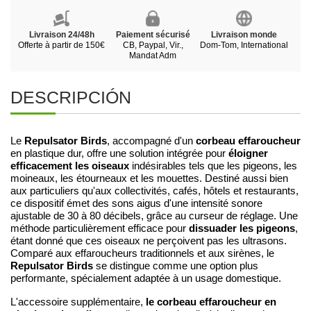
Livraison 24/48h
Paiement sécurisé
Livraison monde
Offerte à partir de 150€
CB, Paypal, Vir.,
Dom-Tom, International
Mandat Adm
DESCRIPCIÓN
Repulsator Birds
corbeau effaroucheur
Le
, accompagné d'un
éloigner
en plastique dur, offre une solution intégrée pour
efficacement les oiseaux
indésirables tels que les pigeons, les
moineaux, les étourneaux et les mouettes. Destiné aussi bien
aux particuliers qu'aux collectivités, cafés, hôtels et restaurants,
ce dispositif émet des sons aigus d'une intensité sonore
ajustable de 30 à 80 décibels, grâce au curseur de réglage. Une
dissuader les pigeons
méthode particulièrement efficace pour
,
étant donné que ces oiseaux ne perçoivent pas les ultrasons.
Comparé aux effaroucheurs traditionnels et aux sirènes, le
Repulsator Birds
se distingue comme une option plus
performante, spécialement adaptée à un usage domestique.
le corbeau effaroucheur en
L'accessoire supplémentaire,