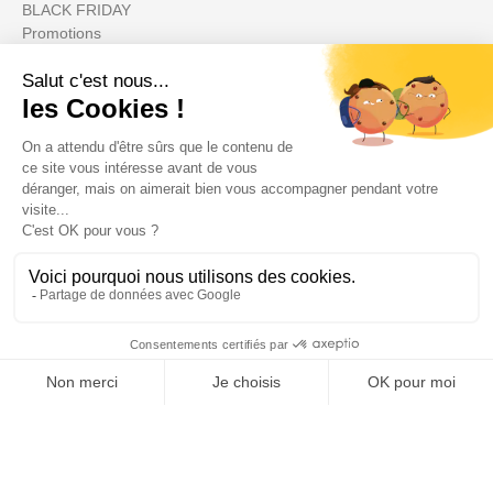
BLACK FRIDAY
Promotions
Su cuenta

Informations

Fiches conseils

Insecte
Rongeurs