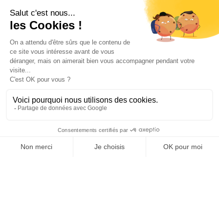
Su cuenta

Informations

Fiches conseils

Insecte
Rongeurs