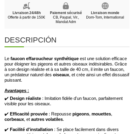
Livraison 24/48h
Paiement sécurisé
Livraison monde
Offerte à partir de 150€
CB, Paypal, Vir.,
Dom-Tom, International
Mandat Adm
DESCRIPCIÓN
faucon effaroucheur synthétique
Le
est une solution efficace
pour éloigner les pigeons et autres oiseaux indésirables. Grâce
à son design réaliste et à sa taille de 40 cm, il imite un faucon,
oiseaux
un prédateur naturel des
, et crée ainsi un effet dissuasif
puissant.
Avantages :
Design réaliste
✔️
: Imitation fidèle d'un faucon, parfaitement
visible pour les oiseaux.
Efficacité prouvée
pigeons
mouettes
✔️
: Repousse
,
,
corbeaux
autres volatiles
, et
.
Facilité d'installation
✔️
: Se place facilement dans divers