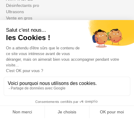
Désinfectants pro
Ultrasons
Vente en gros
Anti insectes
Désinsectiseurs Electrique DEIV
Gamme Bio
Insecticides non soumis à la législation
BLACK FRIDAY
Promotions
Su cuenta

Informations
