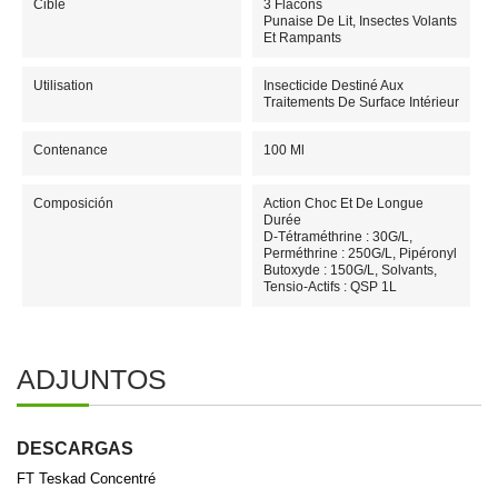
Cible
3 Flacons
Punaise De Lit, Insectes Volants
Et Rampants
Utilisation
Insecticide Destiné Aux
Traitements De Surface Intérieur
Contenance
100 Ml
Composición
Action Choc Et De Longue
Durée
D-Tétraméthrine : 30G/L,
Perméthrine : 250G/L, Pipéronyl
Butoxyde : 150G/L, Solvants,
Tensio-Actifs : QSP 1L
ADJUNTOS
DESCARGAS
FT Teskad Concentré