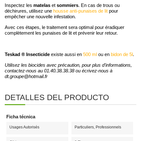
matelas
sommiers
Inspectez les
et
. En cas de trous ou
déchirures, utilisez une
housse anti-punaises de lit
pour
empêcher une nouvelle infestation.
Avec ces étapes, le traitement sera optimal pour éradiquer
complètement les punaises de lit et prévenir leur retour.
Teskad ® Insecticide
existe aussi en
500 ml
ou en
bidon de 5l
.
Utilisez les biocides avec précaution, pour plus d’informations,
contactez-nous au 01.40.38.38.38 ou écrivez-nous à
dt.groupe@hotmail.fr
DETALLES DEL PRODUCTO
Ficha técnica
Usages Autorisés
Particuliers, Professionnels