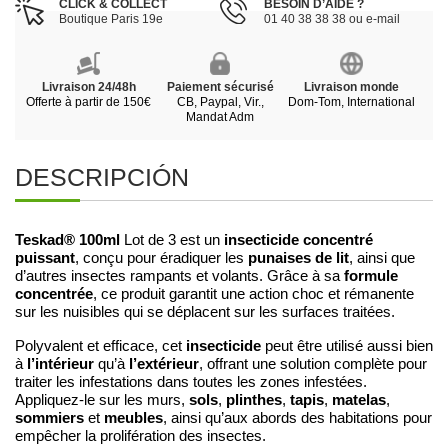
CLICK & COLLECT
BESOIN D’AIDE ?
Boutique Paris 19e
01 40 38 38 38 ou e-mail
Livraison 24/48h
Paiement sécurisé
Livraison monde
Offerte à partir de 150€
CB, Paypal, Vir.,
Dom-Tom, International
Mandat Adm
DESCRIPCIÓN
Teskad® 100ml
insecticide concentré
Lot de 3 est un
puissant
punaises de lit
, conçu pour éradiquer les
, ainsi que
formule
d’autres insectes rampants et volants. Grâce à sa
concentrée
, ce produit garantit une action choc et rémanente
sur les nuisibles qui se déplacent sur les surfaces traitées.
insecticide
Polyvalent et efficace, cet
peut être utilisé aussi bien
l’intérieur
l’extérieur
à
qu’à
, offrant une solution complète pour
traiter les infestations dans toutes les zones infestées.
sols
plinthes
tapis
matelas
Appliquez-le sur les murs,
,
,
,
,
sommiers
meubles
et
, ainsi qu’aux abords des habitations pour
empêcher la prolifération des insectes.