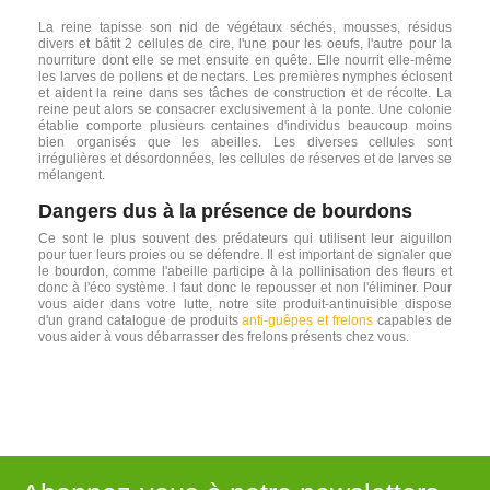
La reine tapisse son nid de végétaux séchés, mousses, résidus
divers et bâtit 2 cellules de cire, l'une pour les oeufs, l'autre pour la
nourriture dont elle se met ensuite en quête. Elle nourrit elle-même
les larves de pollens et de nectars. Les premières nymphes éclosent
et aident la reine dans ses tâches de construction et de récolte. La
reine peut alors se consacrer exclusivement à la ponte. Une colonie
établie comporte plusieurs centaines d'individus beaucoup moins
bien organisés que les abeilles. Les diverses cellules sont
irrégulières et désordonnées, les cellules de réserves et de larves se
mélangent.
Dangers dus à la présence de bourdons
Ce sont le plus souvent des prédateurs qui utilisent leur aiguillon
pour tuer leurs proies ou se défendre. Il est important de signaler que
le bourdon, comme l'abeille participe à la pollinisation des fleurs et
donc à l'éco système. l faut donc le repousser et non l'éliminer. Pour
vous aider dans votre lutte, notre site produit-antinuisible dispose
d'un grand catalogue de produits
anti-guêpes et frelons
capables de
vous aider à vous débarrasser des frelons présents chez vous.