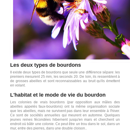
Les deux types de bourdons
Il existe deux types de bourdons que seule une différence sépare: les
premiers mesurent 25 mm, les seconds 20. De loin, ils ressemblent à
de grosses abeilles et sont reconnaissables au bruit qu'ils émettent
en volant.
L'habitat et le mode de vie du bourdon
Les colonies de vrais bourdons (par opposition aux mâles des
abeilles appelés faux-bourdons) ont la même organisation sociale
que les abeilles, mais ne survivent pas dans leur ensemble à l'hiver.
Ce sont de sociétés annuelles qui meurent en automne. Quelques
jeunes reines fécondées hibernent jusqu'en mars et cherchent un
endroit où bâtir une colonie. Ce peut être un trou dans le sol, dans un
mur, entre des pierres, dans une double cloison..