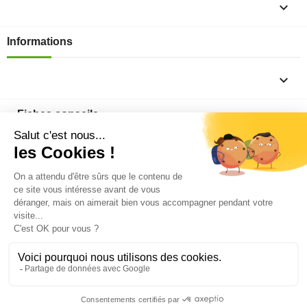

Informations

Fiches conseils

Insecte
Rongeurs
© 2026 - Produit-antinuisible.com