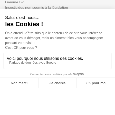
Gamme Bio
Insecticides non soumis à la législation
BLACK FRIDAY
Promotions
Su cuenta

Informations

Fiches conseils

Insecte