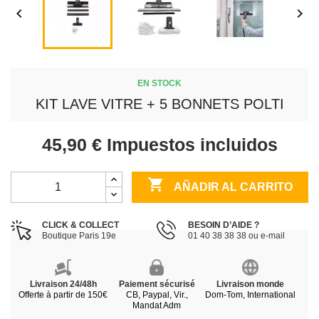


EN STOCK
KIT LAVE VITRE + 5 BONNETS POLTI
45,90 €
Impuestos incluidos

AÑADIR AL CARRITO
CLICK & COLLECT
BESOIN D’AIDE ?
Boutique Paris 19e
01 40 38 38 38 ou e-mail
Livraison 24/48h
Paiement sécurisé
Livraison monde
Offerte à partir de 150€
CB, Paypal, Vir.,
Dom-Tom, International
Mandat Adm