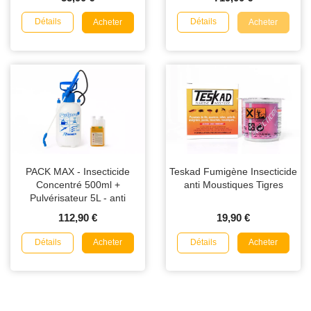
Détails
Détails
Acheter
Acheter
PACK MAX - Insecticide
Teskad Fumigène Insecticide
Concentré 500ml +
anti Moustiques Tigres
Pulvérisateur 5L - anti
Punaises de Lit/Puces
112,90 €
19,90 €
Détails
Détails
Acheter
Acheter