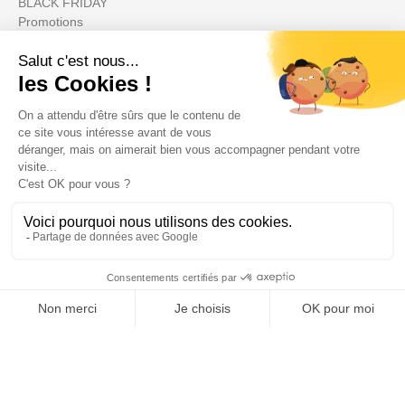
BLACK FRIDAY
Promotions
Su cuenta

Informations

Fiches conseils

Insecte
Rongeurs