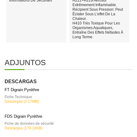
Informations De Sécurités
H222+H229 Aérosol
Extrêmement Inflammable.
Récipient Sous Pression: Peut
Éclater Sous L’effet De La
Chaleur.
H410 Très Toxique Pour Les
Organismes Aquatiques,
Entraîne Des Effets Néfastes À
Long Terme.
ADJUNTOS
DESCARGAS
FT Digrain Pyrèthre
Fiche Technique
Descargas (2.17MB)
FDS Digrain Pyrèthre
Fiche de données de sécurité
Descargas (179.16KB)