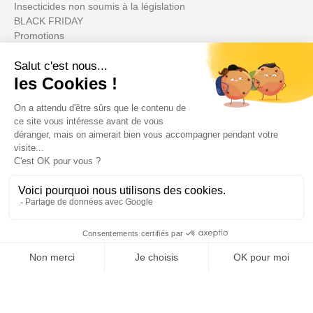
Insecticides non soumis à la législation
BLACK FRIDAY
Promotions
Su cuenta

Informations

Fiches conseils

Insecte