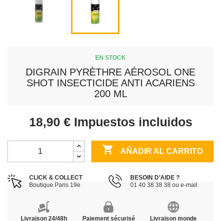
EN STOCK
DIGRAIN PYRÈTHRE AÉROSOL ONE
SHOT INSECTICIDE ANTI ACARIENS
200 ML
18,90 €
Impuestos incluidos

AÑADIR AL CARRITO
CLICK & COLLECT
BESOIN D’AIDE ?
Boutique Paris 19e
01 40 38 38 38 ou e-mail
Livraison 24/48h
Paiement sécurisé
Livraison monde