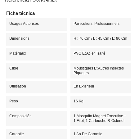
HQ-57R7-MJEK
Ficha técnica
Usages Autorisés
Particuliers, Professionnels
Dimensions
H : 76 Cm / L : 45 Cm / L: 86 Cm
Matériaux
PVC Et Acier Traité
Cible
Moustiques Et Autres Insectes
Piqueurs
Utilisation
En Exterieur
Peso
16 Kg
Composición
1 Mosquito Magnet Executive +
1 Filet, 1 Cartouche R-Octenol
Garantie
1 An De Garantie