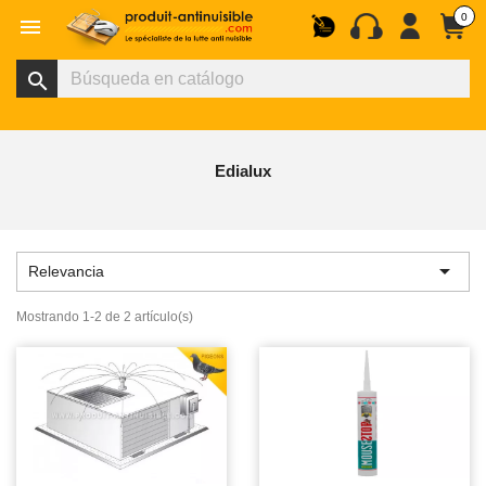
0

search
Edialux

Relevancia
Mostrando 1-2 de 2 artículo(s)