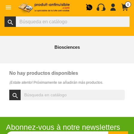
0

search
Biosciences
No hay productos disponibles
¡Estate atento! Próximamente se añadirán más productos.
search
Abonnez-vous à notre newsletters