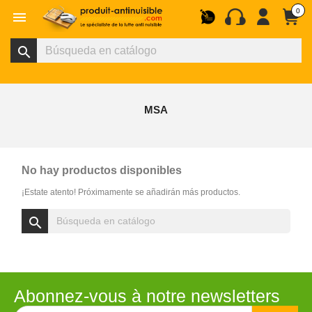
0

search
MSA
No hay productos disponibles
¡Estate atento! Próximamente se añadirán más productos.
search
Abonnez-vous à notre newsletters