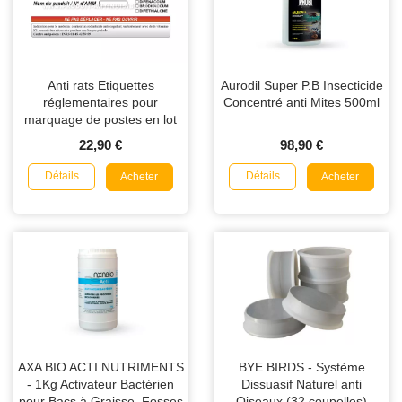
Anti rats Etiquettes
Aurodil Super P.B Insecticide
réglementaires pour
Concentré anti Mites 500ml
marquage de postes en lot
de 100
22,90 €
98,90 €
Détails
Détails
Acheter
Acheter
AXA BIO ACTI NUTRIMENTS
BYE BIRDS - Système
- 1Kg Activateur Bactérien
Dissuasif Naturel anti
pour Bacs à Graisse, Fosses
Oiseaux (32 coupelles)