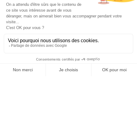
VO MENTHE - Désinfectant
5 litres
95,90 €
Détails
Acheter
Mostrando 1-21 de 21 artículo(s)

Volver arriba