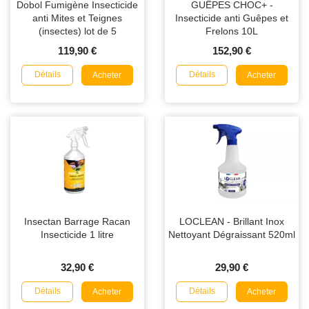
Dobol Fumigène Insecticide
GUÊPES CHOC+ -
anti Mites et Teignes
Insecticide anti Guêpes et
(insectes) lot de 5
Frelons 10L
119,90 €
152,90 €
Détails
Détails
Acheter
Acheter
Insectan Barrage Racan
LOCLEAN - Brillant Inox
Insecticide 1 litre
Nettoyant Dégraissant 520ml
32,90 €
29,90 €
Détails
Détails
Acheter
Acheter