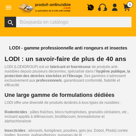
0

search
LODI - gamme professionnelle anti rongeurs et insectes
LODI : un savoir-faire de plus de 40 ans
LODI (LODIGROUP) est un
fabricant et fournisseur
de produits anti-
nuisibles depuis plusieurs décennies, spécialisé dans l’
hygiène publique, la
protection des denrées stockées et l’élevage.
Ses gammes s’adressent
exclusivement aux
professionnels
, garantissant conformité, fiabilité et
efficacité.
Une large gamme de formulations dédiées
LODI offre une diversité de produits destinés à tous types de nuisibles :
Rodenticides
: pâtes fraîches, blocs hydrophobes, granulés céréaliers, etc.,
incluant appâts à difénacoum, brodifacoum, bromadiolone et
alphachloralose
Insecticides
: aérosols, fumigènes, poudres, gels (ex. Dobol, Phobi) contre
blattes, fourmis, guêpes/frelons, punaises de lit…;