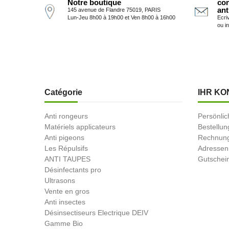
Notre boutique
con
ant
145 avenue de Flandre 75019, PARIS
Lun-Jeu 8h00 à 19h00 et Ven 8h00 à 16h00
Ecri
ou i
Catégorie
IHR KO
Anti rongeurs
Persönlic
Matériels applicateurs
Bestellu
Anti pigeons
Rechnung
Les Répulsifs
Adressen
ANTI TAUPES
Gutschei
Désinfectants pro
Ultrasons
Vente en gros
Anti insectes
Désinsectiseurs Electrique DEIV
Gamme Bio