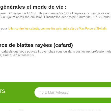
 générales et mode de vie :
nant en moyenne 16 'ufs. Elle pond entre 5 à 12 oothèques au cours de sa vie qu'e
 2 à 3 jours après son émission. L'incubation des 'ufs peut durer de 35 à 75 jours
e pour
lutter contre les cafards, comme les gels anti cafards Max Force et Goliath
.
ce de blattes rayées (cafard)
e
cafards
que vous pouvez trouver chez vous ou dans vos locaux professionne
 ainsi que d'autres virus.
rs