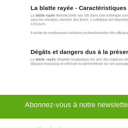
La blatte rayée - Caractéristiques
La
blatte rayée
femelle porte ses 'ufs dans une oothèque conte
sous les meubles, derrière des tiroirs. L'oothèque est déposée
120 jours.
Il existe de nombreuses solutions professionnelles très efficac
Dégâts et dangers dus à la présen
La
blatte rayée
(Supella longipalpa) est une des espèces d
déplace beaucoup et véhicule la salmonellose sur son passage,
Abonnez-vous à notre newslette