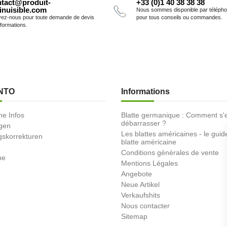
tact@produit-
+33 (0)1 40 38 38 38
inuisible.com
Nous sommes disponible par téléph
vez-nous pour toute demande de devis
pour tous conseils ou commandes.
nformations.
NTO
Informations
he Infos
Blatte germanique : Comment s'
débarrasser ?
ngen
Les blattes américaines - le guid
skorrekturen
blatte américaine
Conditions générales de vente
ne
Mentions Légales
Angebote
Neue Artikel
Verkaufshits
Nous contacter
Sitemap