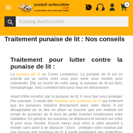
0

search
Traitement punaise de lit : Nos conseils
Traitement pour lutter contre la
punaise de lit
:
La
punaise de lit
ou Cimex Lectularius. La punaise de lit est un
insecte qui se cache chez vous pour venir vous mordre pour
s'alimenter. Elle se nourrit de votre sang, la punaise de lit est donc
hématophage. Voici comment faire pour vous en débarrasser :
Avant d'être envahis par la punaise de lit, il vous faut vous protéger.
Par exemple, il existe des
housses anti punaises de lit
qui éviteront
que les punaises résident directement dans votre literie. Il est
désagréable de se dire en allant se coucher que son matelas est
rempli de punaises de lit donc de petits insectes envahissent votre
habitation. En général, les punaises se déplacent et montent sur votre
lit pour vous mordre. Encore mieux pour elles si elles peuvent y
résider sans avoir à se déplacer ! Donc : protégez votre matelas par
une housse anti punaises de lit. Il existe également des protections