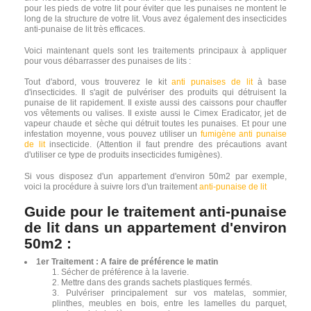
pour les pieds de votre lit pour éviter que les punaises ne montent le
long de la structure de votre lit. Vous avez également des insecticides
anti-punaise de lit très efficaces.
Voici maintenant quels sont les traitements principaux à appliquer
pour vous débarrasser des punaises de lits :
Tout d'abord, vous trouverez le kit
anti punaises de lit
à base
d'insecticides. Il s'agit de pulvériser des produits qui détruisent la
punaise de lit rapidement. Il existe aussi des caissons pour chauffer
vos vêtements ou valises. Il existe aussi le Cimex Eradicator, jet de
vapeur chaude et sèche qui détruit toutes les punaises. Et pour une
infestation moyenne, vous pouvez utiliser un
fumigène anti punaise
de lit
insecticide. (Attention il faut prendre des précautions avant
d'utiliser ce type de produits insecticides fumigènes).
Si vous disposez d'un appartement d'environ 50m2 par exemple,
voici la procédure à suivre lors d'un traitement
anti-punaise de lit
Guide pour le traitement anti-punaise
de lit dans un appartement d'environ
50m2 :
1er Traitement : A faire de préférence le matin
Sécher de préférence à la laverie.
Mettre dans des grands sachets plastiques fermés.
Pulvériser principalement sur vos matelas, sommier,
plinthes, meubles en bois, entre les lamelles du parquet,