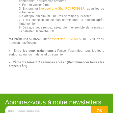
papier peint, derrière vos armoires
Fermer vos fenêtres
Enclencher
l'aérosol one-Shot RCI FOGGER
au milieu de
votre pièce.
Sortir pour minimum 5 heures de temps puis aérer
Il est conseillé de ne pas dormir dans la maison après
l’intervention.
Dès que vous rentrez aérez bien l’ensemble de la maison
ils détestent la fraîcheur !!
*Si inférieur à 50 m2=
Diluer l'
insecticide TESKAD
50 ml + 2.5L d'eau
dans un pulvérisateur.
Entre les deux traitements :
Passer l'aspirateur tous les jours
surtout autour du matelas et du sommier.
2ème Traitement 2 semaines après : (Recommencer toutes les
étapes 1 à 9)
Abonnez-vous à notre newsletters