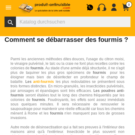
0

search
Comment se débarrasser des fourmis ?
Parmi les anciennes méthodes dites douces, l'usage du citron moisi,
le vinaigre pulvérisé, le talc ou la craie ne font plus recettes contre les
colonies de
fourmis
. Au stade d'une armée déjà structurée, il ne s'agit
plus de taquiner les plus gros spécimens de
fourmis
pour les
éloigner mais bien de désinfecter en profondeur le champ de
bataille.
Les
anti-fourmis
les plus redoutables se présentent sous
trois formes distinctes. En micro-granulés, les insecticides pulvérisés,
par arrosages et épandages sont très efficaces.
Les poudres anti-
fourmis
seront étalées tout le long des chemins fréquentés par les
colonies de
fourmis
. Foudroyants, les effets sont assez immédiats
sous quelques minutes. Il sera nécessaire de renouveler le
saupoudrage pour maintenir une réelle efficacité car tous les chemins
mènent à Rome et les
fourmis
n'en manquent pas lors de grosses
invasions.
Autre mode de désinsectisation qui a fait ses preuves à l'intérieur des
maisons ainsi qu'à l'extérieur. Insecticide le plus souvent non