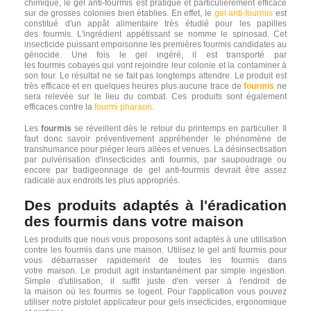
chimique, le gel anti-fourmis est pratique et particulièrement efficace
sur de grosses colonies bien établies. En effet, le
gel anti-fourmis
est
constitué d'un appât alimentaire très étudié pour les papilles
des fourmis. L'ingrédient appétissant se nomme le spinosad. Cet
insecticide puissant empoisonne les premières fourmis candidates au
génocide. Une fois le gel ingéré, il est transporté par
les fourmis cobayes qui vont rejoindre leur colonie et la contaminer à
son tour. Le résultat ne se fait pas longtemps attendre. Le produit est
très efficace et en quelques heures plus aucune trace de
fourmis
ne
sera relevée sur le lieu du combat. Ces produits sont également
efficaces contre la
fourmi pharaon
.
Les
fourmis
se réveillent dès le retour du printemps en particulier. Il
faut donc savoir préventivement appréhender le phénomène de
transhumance pour piéger leurs allées et venues. La désinsectisation
par pulvérisation d'insecticides anti fourmis, par saupoudrage ou
encore par badigeonnage de
gel anti-fourmis
devrait être assez
radicale aux endroits les plus appropriés.
Des produits adaptés à l'éradication
des fourmis dans votre maison
Les produits que nous vous proposons sont adaptés à une utilisation
contre les fourmis dans une maison. Utilisez le gel anti fourmis pour
vous débarrasser rapidement de toutes les fourmis dans
votre maison. Le produit agit instantanément par simple ingestion.
Simple d'utilisation, il suffit juste d'en verser à l'endroit de
la maison où les fourmis se logent. Pour l'application vous pouvez
utiliser notre pistolet applicateur pour gels insecticides, ergonomique