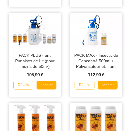
PACK PLUS - anti
PACK MAX - Insecticide
Punaises de Lit (pour
Concentré 500ml +
moins de 50m²)
Pulvérisateur 5L - anti
Punaises de Lit/Puces
105,90 €
112,90 €
Détails
Détails
Acheter
Acheter