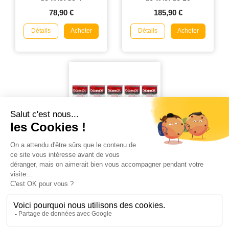
78,90 €
185,90 €
Détails
Détails
Acheter
Acheter
Dobol Fumigènes
Insecticide anti Punaises
de lit lot de 5
119,90 €
Détails
Acheter