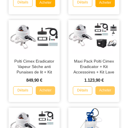
Détails
Détails
Acheter
Acheter
Polti Cimex Eradicator
Maxi Pack Polti Cimex
Vapeur Sèche anti
Eradicator + Kit
Punaises de lit + Kit
Accessoires + Kit Lave
accessoires
Vitre + Kit Repassage +
849,90 €
1.123,90 €
Sac de Transport
Détails
Détails
Acheter
Acheter