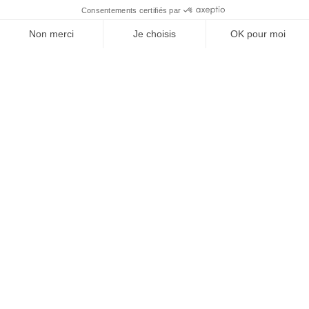
1 - 21 von 21 Artikel(n)

Zum Seitenanfang
Abonnez-vous à notre newsletters
Catégorie