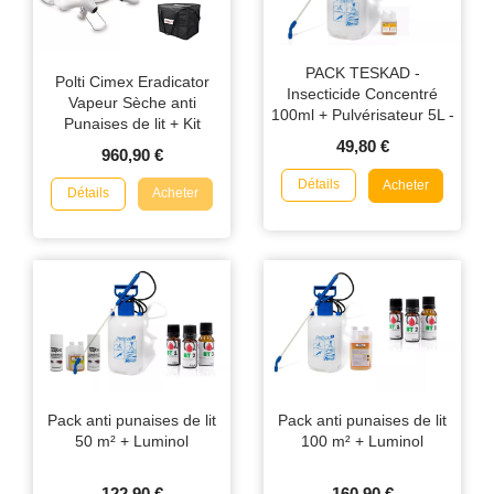
PACK TESKAD -
Polti Cimex Eradicator
Insecticide Concentré
Vapeur Sèche anti
100ml + Pulvérisateur 5L -
Punaises de lit + Kit
Traitement Punaises de Lit
accessoires + Sac de
49,80 €
960,90 €
& Puces
transport
Détails
Acheter
Détails
Acheter
Pack anti punaises de lit
Pack anti punaises de lit
50 m² + Luminol
100 m² + Luminol
122,90 €
160,90 €