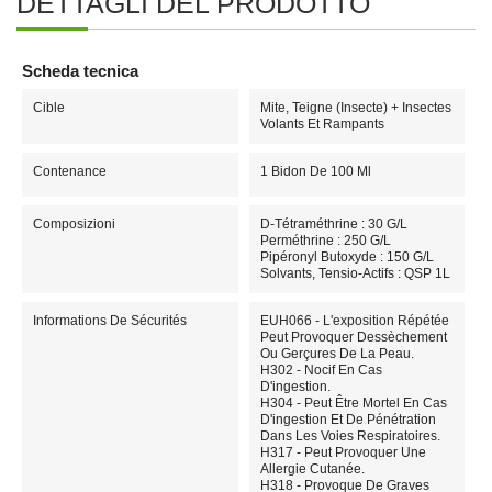
DETTAGLI DEL PRODOTTO
Scheda tecnica
Cible
Mite, Teigne (insecte) + Insectes
Volants Et Rampants
Contenance
1 Bidon De 100 Ml
Composizioni
D-Tétraméthrine : 30 G/L
Perméthrine : 250 G/L
Pipéronyl Butoxyde : 150 G/L
Solvants, Tensio-Actifs : QSP 1L
Informations De Sécurités
EUH066 - L'exposition Répétée
Peut Provoquer Dessèchement
Ou Gerçures De La Peau.
H302 - Nocif En Cas
D'ingestion.
H304 - Peut Être Mortel En Cas
D'ingestion Et De Pénétration
Dans Les Voies Respiratoires.
H317 - Peut Provoquer Une
Allergie Cutanée.
H318 - Provoque De Graves