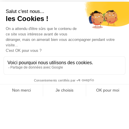
Informations

Fiches conseils

Insecte
Rongeurs
© 2026 - Produit-antinuisible.com