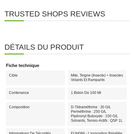
TRUSTED SHOPS REVIEWS
DÉTAILS DU PRODUIT
Fiche technique
Cible
Mite, Teigne (insecte) + Insectes
Volants Et Rampants
Contenance
1 Bidon De 100 Ml
Composition
D-Tétraméthrine : 30 G/L
Perméthrine : 250 G/L
Pipéronyl Butoxyde : 150 G/L
Solvants, Tensio-Actifs : QSP 1L
Informations De Sécurités
EUH066 - L'exposition Répétée