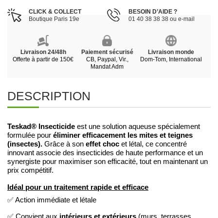
CLICK & COLLECT
BESOIN D’AIDE ?
Boutique Paris 19e
01 40 38 38 38 ou e-mail
Livraison 24/48h
Paiement sécurisé
Livraison monde
Offerte à partir de 150€
CB, Paypal, Vir.,
Dom-Tom, International
Mandat Adm
DESCRIPTION
Teskad® Insecticide
est une solution aqueuse spécialement
éliminer efficacement les mites et teignes
formulée pour
(insectes).
effet choc
Grâce à son
et létal, ce concentré
innovant associe des insecticides de haute performance et un
synergiste pour maximiser son efficacité, tout en maintenant un
prix compétitif.
Idéal pour un traitement rapide et efficace
✅ Action immédiate et létale
intérieurs et extérieurs
✅ Convient aux
(murs, terrasses,