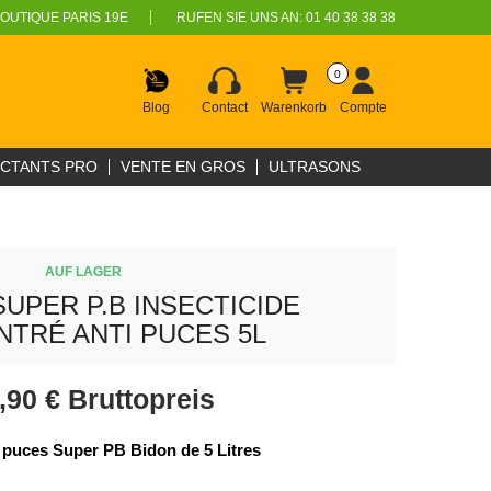
OUTIQUE PARIS 19E
RUFEN SIE UNS AN:
01 40 38 38 38
0
Blog
Contact
Warenkorb
Compte
ECTANTS PRO
VENTE EN GROS
ULTRASONS
AUF LAGER
SUPER P.B INSECTICIDE
TRÉ ANTI PUCES 5L
,90 €
Bruttopreis
i puces Super PB Bidon de 5 Litres