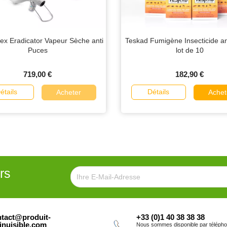
mex Eradicator Vapeur Sèche anti
Teskad Fumigène Insecticide an
Puces
lot de 10
719,00 €
182,90 €
étails
Détails
Acheter
Achet
rs
tact@produit-
+33 (0)1 40 38 38 38
inuisible.com
Nous sommes disponible par téléph