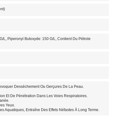
nt)
 G/L, Piperonyl Butoxyde: 150 G/L, Contient Du Pétrole
rovoquer Dessèchement Ou Gerçures De La Peau.
ion Et De Pénétration Dans Les Voies Respiratoires.
tanée.
Des Yeux.
s Aquatiques, Entraîne Des Effets Néfastes À Long Terme.