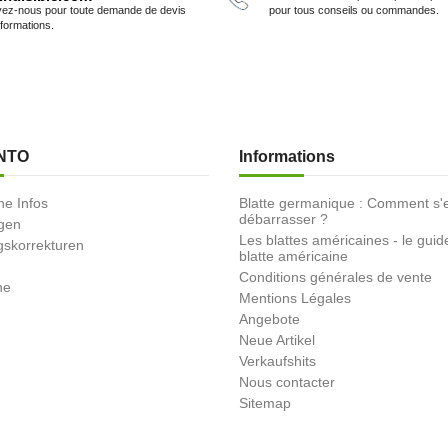
vez-nous pour toute demande de devis
pour tous conseils ou commandes.
nformations.
NTO
Informations
he Infos
Blatte germanique : Comment s'
débarrasser ?
ngen
Les blattes américaines - le guid
skorrekturen
blatte américaine
Conditions générales de vente
ne
Mentions Légales
Angebote
Neue Artikel
Verkaufshits
Nous contacter
Sitemap