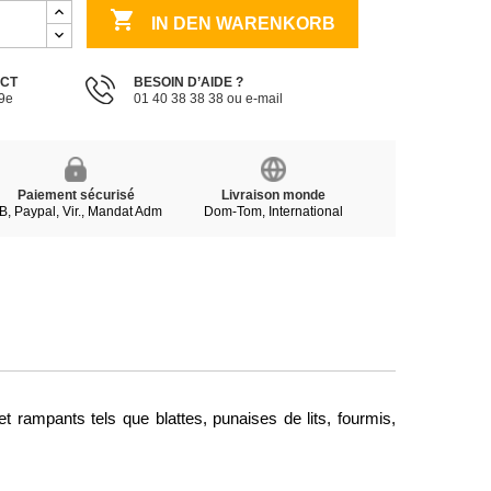

IN DEN WARENKORB
ECT
BESOIN D’AIDE ?
19e
01 40 38 38 38 ou e-mail
Paiement sécurisé
Livraison monde
B, Paypal, Vir., Mandat Adm
Dom-Tom, International
 rampants tels que blattes, punaises de lits, fourmis, 