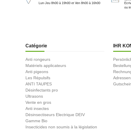
Lun-Jeu 8h00 à 19h00 et Ven 8h00 à 16h00
Ecri
ou i
Catégorie
IHR KO
Anti rongeurs
Persönlic
Matériels applicateurs
Bestellu
Anti pigeons
Rechnung
Les Répulsifs
Adressen
ANTI TAUPES
Gutschei
Désinfectants pro
Ultrasons
Vente en gros
Anti insectes
Désinsectiseurs Electrique DEIV
Gamme Bio
Insecticides non soumis à la législation