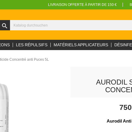
LIVRAISON OFFERTE À PARTIR DE 150 €
B
search
EONS
LES RÉPULSIFS
MATÉRIELS APPLICATEURS
DÉSINF
cticide Concentré anti Puces 5L
AURODIL 
CONCEN
750
Aurodil Ant