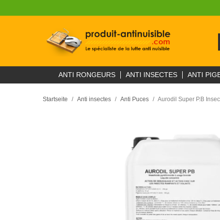
ANTI RONGEURS
ANTI INSECTES
ANTI PIG
Startseite
Anti insectes
Anti Puces
Aurodil Super P.B Inse