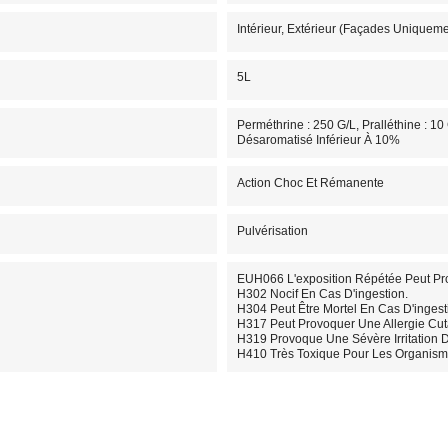
Intérieur, Extérieur (Façades Uniqueme
5L
Perméthrine : 250 G/L, Pralléthine : 10
Désaromatisé Inférieur À 10%
Action Choc Et Rémanente
Pulvérisation
EUH066 L'exposition Répétée Peut P
H302 Nocif En Cas D'ingestion.
H304 Peut Être Mortel En Cas D'ingest
H317 Peut Provoquer Une Allergie Cu
H319 Provoque Une Sévère Irritation 
H410 Très Toxique Pour Les Organisme