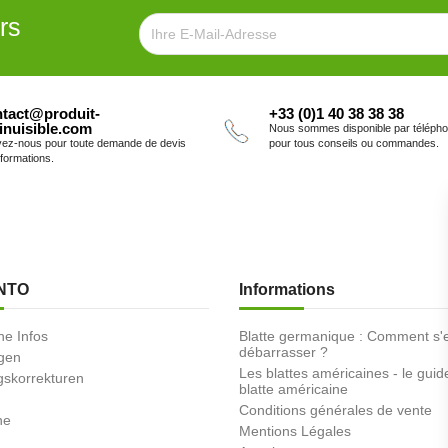
rs
tact@produit-
+33 (0)1 40 38 38 38
inuisible.com
Nous sommes disponible par téléph
vez-nous pour toute demande de devis
pour tous conseils ou commandes.
nformations.
NTO
Informations
he Infos
Blatte germanique : Comment s'
débarrasser ?
ngen
Les blattes américaines - le guid
skorrekturen
blatte américaine
Conditions générales de vente
ne
Mentions Légales