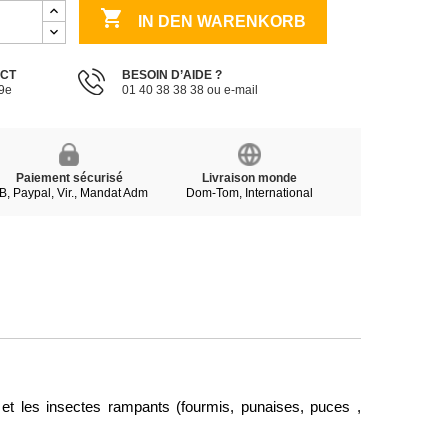

IN DEN WARENKORB
ECT
BESOIN D’AIDE ?
19e
01 40 38 38 38 ou e-mail
Paiement sécurisé
Livraison monde
B, Paypal, Vir., Mandat Adm
Dom-Tom, International
) et les insectes rampants (fourmis, punaises, puces , 