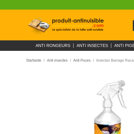
ANTI RONGEURS
ANTI INSECTES
ANTI PIG
Startseite
Anti insectes
Anti Puces
Insectan Barrage Racan 