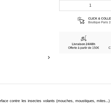
CLICK & COLL
Boutique Paris 
Livraison 24/48h
Offerte à partir de 150€
C

 surface contre les insectes volants (mouches, moustiques, mites...