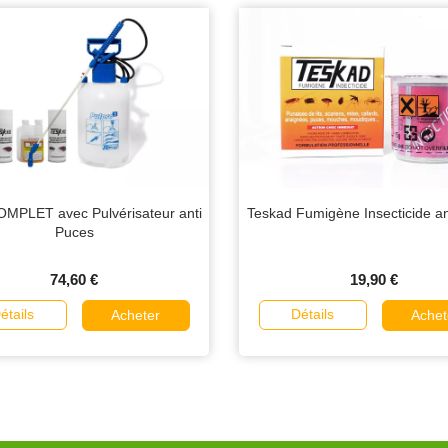
MPLET avec Pulvérisateur anti
Teskad Fumigène Insecticide an
Puces
74,60 €
19,90 €
étails
Détails
Acheter
Achet