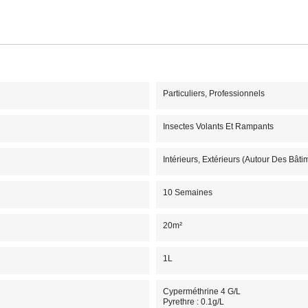
Particuliers, Professionnels
Insectes Volants Et Rampants
Intérieurs, Extérieurs (autour Des Bât
10 Semaines
20m²
1L
Cyperméthrine 4 G/l
Pyrethre : 0.1g/L