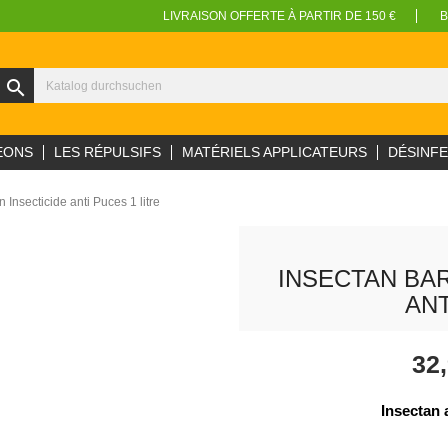
LIVRAISON OFFERTE À PARTIR DE 150 €
B
search
EONS
LES RÉPULSIFS
MATÉRIELS APPLICATEURS
DÉSINF
Insecticide anti Puces 1 litre
INSECTAN BA
ANT
32
Insectan 