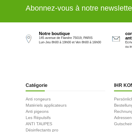
Abonnez-vous à notre newslette
Notre boutique
con
ant
145 avenue de Flandre 75019, PARIS
Lun-Jeu 8h00 à 19h00 et Ven 8h00 à 16h00
Ecri
ou i
Catégorie
IHR KO
Anti rongeurs
Persönlic
Matériels applicateurs
Bestellu
Anti pigeons
Rechnung
Les Répulsifs
Adressen
ANTI TAUPES
Gutschei
Désinfectants pro