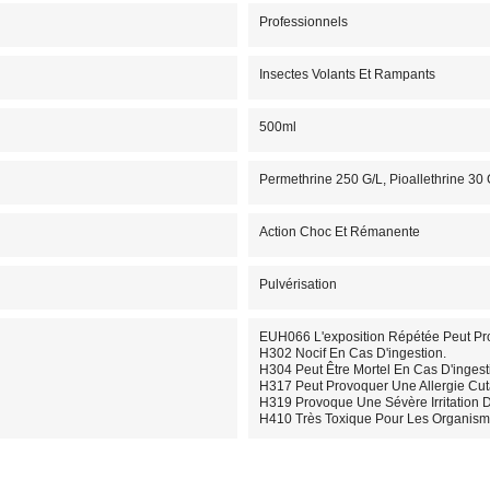
Professionnels
Insectes Volants Et Rampants
500ml
Permethrine 250 G/l, Pioallethrine 30
Action Choc Et Rémanente
Pulvérisation
EUH066 L'exposition Répétée Peut P
H302 Nocif En Cas D'ingestion.
H304 Peut Être Mortel En Cas D'ingest
H317 Peut Provoquer Une Allergie Cu
H319 Provoque Une Sévère Irritation 
H410 Très Toxique Pour Les Organisme