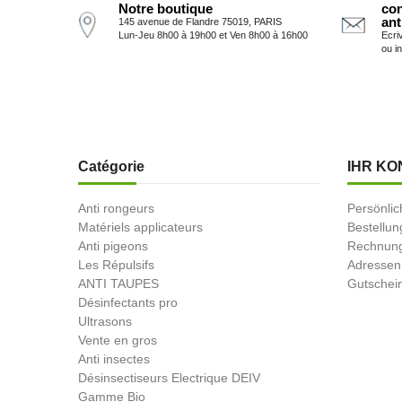
Notre boutique
con
ant
145 avenue de Flandre 75019, PARIS
Lun-Jeu 8h00 à 19h00 et Ven 8h00 à 16h00
Ecri
ou i
Catégorie
IHR KO
Anti rongeurs
Persönlic
Matériels applicateurs
Bestellu
Anti pigeons
Rechnung
Les Répulsifs
Adressen
ANTI TAUPES
Gutschei
Désinfectants pro
Ultrasons
Vente en gros
Anti insectes
Désinsectiseurs Electrique DEIV
Gamme Bio