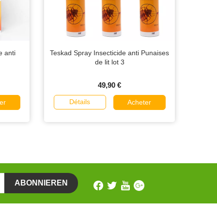
 anti
Teskad Spray Insecticide anti Punaises
de lit lot 3
49,90 €
Détails
er
Acheter