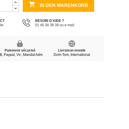

IN DEN WARENKORB
ECT
BESOIN D’AIDE ?
19e
01 40 38 38 38 ou e-mail
Paiement sécurisé
Livraison monde
B, Paypal, Vir., Mandat Adm
Dom-Tom, International