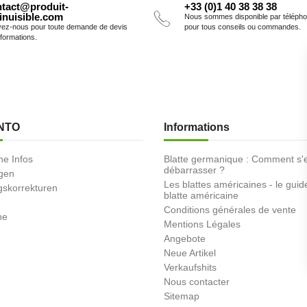
tact@produit-
+33 (0)1 40 38 38 38
inuisible.com
Nous sommes disponible par téléph
vez-nous pour toute demande de devis
pour tous conseils ou commandes.
nformations.
NTO
Informations
he Infos
Blatte germanique : Comment s'
débarrasser ?
ngen
Les blattes américaines - le guid
skorrekturen
blatte américaine
Conditions générales de vente
ne
Mentions Légales
Angebote
Neue Artikel
Verkaufshits
Nous contacter
Sitemap