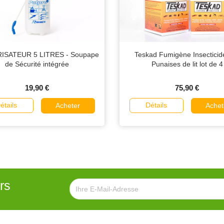
ISATEUR 5 LITRES - Soupape
Teskad Fumigène Insecticide
de Sécurité intégrée
Punaises de lit lot de 4
19,90 €
75,90 €
étails
Détails
Acheter
Achet
rs