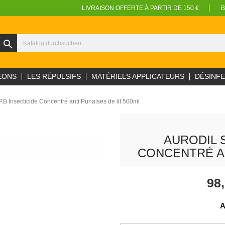
LIVRAISON OFFERTE À PARTIR DE 150 €
B
search
EONS
LES RÉPULSIFS
MATÉRIELS APPLICATEURS
DÉSINF
P.B Insecticide Concentré anti Punaises de lit 500ml
AURODIL 
CONCENTRÉ AN
98
A