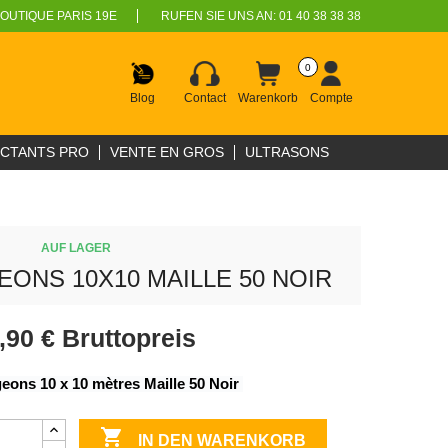
OUTIQUE PARIS 19E
RUFEN SIE UNS AN:
01 40 38 38 38
0
Blog
Contact
Warenkorb
Compte
ECTANTS PRO
VENTE EN GROS
ULTRASONS
AUF LAGER
GEONS 10X10 MAILLE 50 NOIR
,90 €
Bruttopreis
igeons 10 x 10 mètres Maille 50 Noir 

IN DEN WARENKORB