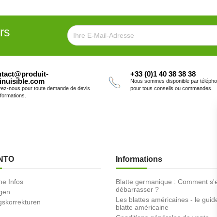
rs
tact@produit-
+33 (0)1 40 38 38 38
inuisible.com
Nous sommes disponible par téléph
vez-nous pour toute demande de devis
pour tous conseils ou commandes.
nformations.
NTO
Informations
he Infos
Blatte germanique : Comment s'
débarrasser ?
ngen
Les blattes américaines - le guid
skorrekturen
blatte américaine