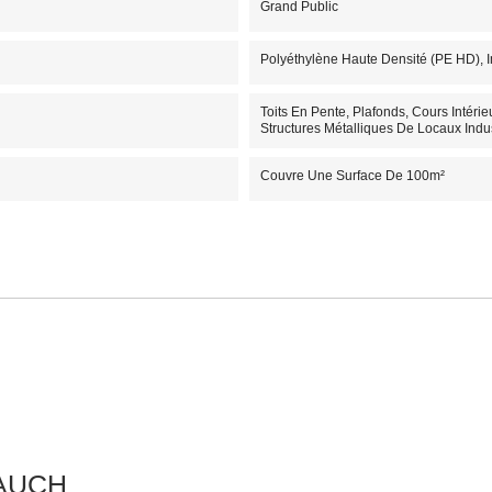
Grand Public
Polyéthylène Haute Densité (PE HD), I
Toits En Pente, Plafonds, Cours Intérie
Structures Métalliques De Locaux Indust
Couvre Une Surface De 100m²
 AUCH