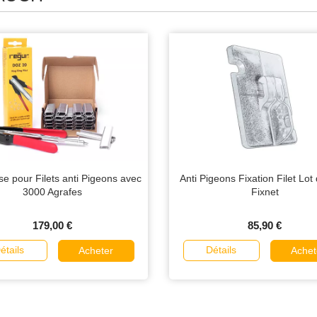
e pour Filets anti Pigeons avec
Anti Pigeons Fixation Filet Lot
3000 Agrafes
Fixnet
179,00 €
85,90 €
étails
Détails
Acheter
Achet