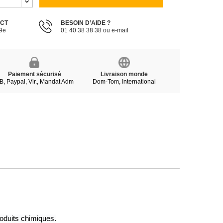
ECT
BESOIN D’AIDE ?
19e
01 40 38 38 38 ou e-mail
Paiement sécurisé
Livraison monde
B, Paypal, Vir., Mandat Adm
Dom-Tom, International
oduits chimiques.