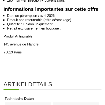
180 ml/m² en injection + pulvérisation.
Informations importantes sur cette offre
Date de péremption : avril 2026
Produit non retournable (offre déstockage)
Quantité : 1 bidon uniquement
Retrait exclusivement en boutique :
Produit Antinuisible
145 avenue de Flandre
75019 Paris
Utiliser les biocides avec précaution. Avant toute utilisation, lire
attentivement les étiquettes et les informations concernant le
produit.
ARTIKELDETAILS
Technische Daten