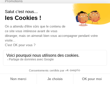
Promotions
Ihr Konto

Informations

Fiches conseils

Insecte
Rongeurs