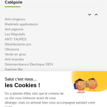
Catégorie


Anti rongeurs
Matériels applicateurs
Anti pigeons
Les Répulsifs
ANTI TAUPES
Désinfectants pro
Ultrasons
Vente en gros
Anti insectes
Désinsectiseurs Electrique DEIV
Gamme Bio
Insecticides non soumis à la législation
BLACK FRIDAY
Promotions
Ihr Konto