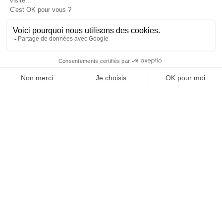

Informations

Fiches conseils

Insecte
Rongeurs
© 2026 - Produit-antinuisible.com