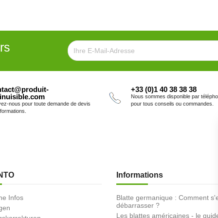
rs
tact@produit-
+33 (0)1 40 38 38 38
inuisible.com
Nous sommes disponible par téléph
vez-nous pour toute demande de devis
pour tous conseils ou commandes.
nformations.
NTO
Informations
he Infos
Blatte germanique : Comment s'
débarrasser ?
ngen
Les blattes américaines - le guid
skorrekturen