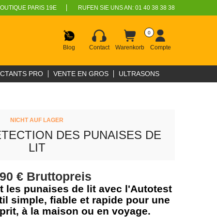
OUTIQUE PARIS 19E
RUFEN SIE UNS AN:
01 40 38 38 38
0
Blog
Contact
Warenkorb
Compte
ECTANTS PRO
VENTE EN GROS
ULTRASONS
NICHT AUF LAGER
ÉTECTION DES PUNAISES DE
LIT
,90 €
Bruttopreis
 les punaises de lit avec l'Autotest
il simple, fiable et rapide pour une
sprit, à la maison ou en voyage.