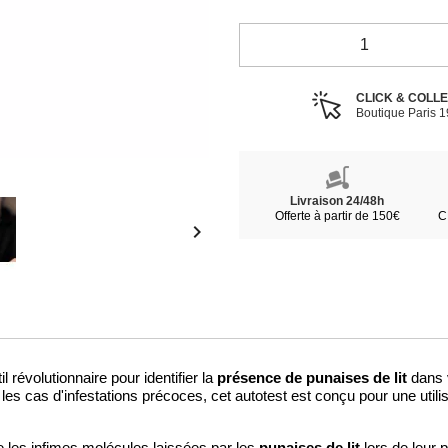
CLICK & COLL
Boutique Paris 
Livraison 24/48h
Offerte à partir de 150€
C

présence de punaises de lit
il révolutionnaire pour identifier la
dans v
es cas d'infestations précoces, cet autotest est conçu pour une utilis
punaises de lit