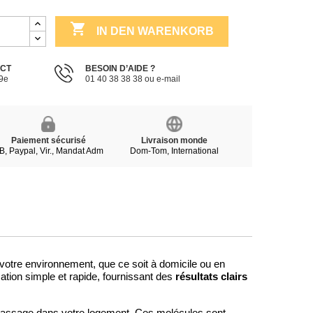

IN DEN WARENKORB
ECT
BESOIN D’AIDE ?
19e
01 40 38 38 38 ou e-mail
Paiement sécurisé
Livraison monde
B, Paypal, Vir., Mandat Adm
Dom-Tom, International
otre environnement, que ce soit à domicile ou en
résultats clairs
ation simple et rapide, fournissant des