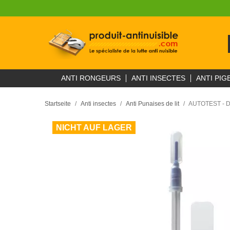
ANTI RONGEURS
ANTI INSECTES
ANTI PIG
Startseite
Anti insectes
Anti Punaises de lit
AUTOTEST - Dét
NICHT AUF LAGER