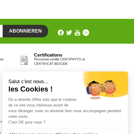
Certifications
one
Personnel certifié CERTIPHYTO et
CERTIFICAT BIOCIDE
Fiches conseils
en
Insecte
Rongeurs
e de la