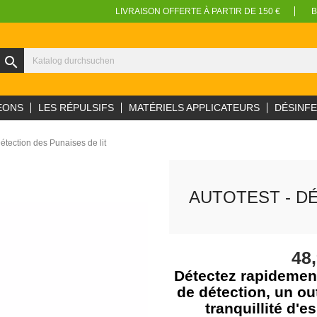
LIVRAISON OFFERTE À PARTIR DE 150 €
B
search
EONS
LES RÉPULSIFS
MATÉRIELS APPLICATEURS
DÉSINF
ection des Punaises de lit
AUTOTEST - D
48
Détectez rapidement
de détection, un out
tranquillité d'e