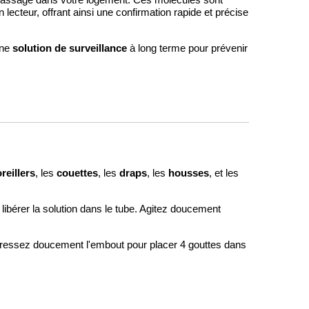
 passage dans votre logement. Ces molécules sont
 lecteur, offrant ainsi une confirmation rapide et précise
solution de surveillance
une
à long terme pour prévenir
oreillers
couettes
draps
housses
, les
, les
, les
, et les
r libérer la solution dans le tube. Agitez doucement
 pressez doucement l'embout pour placer 4 gouttes dans