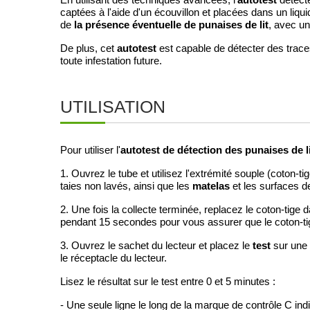
En utilisant des techniques avancées, l'
détecte
captées à l'aide d'un écouvillon et placées dans un liqui
la présence éventuelle de punaises de lit
de
, avec u
autotest
De plus, cet
est capable de détecter des traces
toute infestation future.
UTILISATION
autotest de détection des punaises de l
Pour utiliser l'
1. Ouvrez le tube et utilisez l'extrémité souple (coton-t
matelas
taies non lavés, ainsi que les
et les surfaces
2. Une fois la collecte terminée, replacez le coton-tige d
pendant 15 secondes pour vous assurer que le coton-tige
test
3. Ouvrez le sachet du lecteur et placez le
sur une 
le réceptacle du lecteur.
Lisez le résultat sur le test entre 0 et 5 minutes :
- Une seule ligne le long de la marque de contrôle C ind