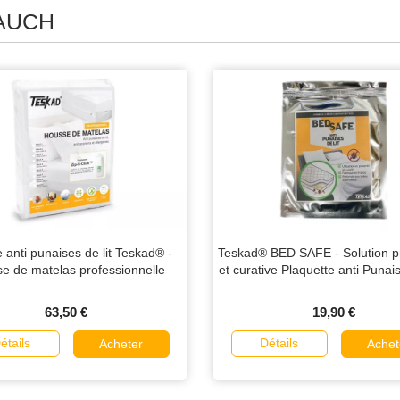
 AUCH
 anti punaises de lit Teskad® -
Teskad® BED SAFE - Solution p
e de matelas professionnelle
et curative Plaquette anti Punais
63,50 €
19,90 €
étails
Détails
Acheter
Achet