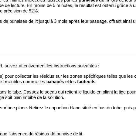
 les infimes molécules laissées par les
lors de leur
de de lecture. En moins de 5 minutes, le résultat est obtenu grâce à un
ne précision de 92%.
 de punaises de lit jusqu'à 3 mois après leur passage, offrant ainsi 
it
, suivez attentivement les instructions suivantes :
ige) pour collecter les résidus sur les zones spécifiques telles que les
canapés
fauteuils
 des meubles comme les
et les
.
ans le tube. Cassez le sceau qui retient le liquide en pliant la tige pou
 soit bien imbibé de la solution.
surface plane. Retirez le capuchon blanc situé en bas du tube, puis
ique l'absence de résidus de punaise de lit.