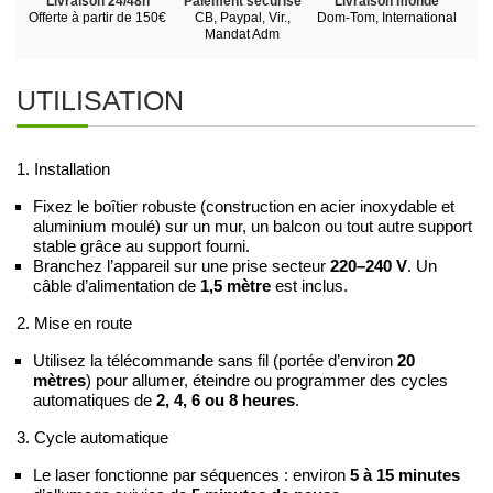
Livraison 24/48h
Paiement sécurisé
Livraison monde
Offerte à partir de 150€
CB, Paypal, Vir.,
Dom-Tom, International
Mandat Adm
UTILISATION
1. Installation
Fixez le boîtier robuste (construction en acier inoxydable et
aluminium moulé) sur un mur, un balcon ou tout autre support
stable grâce au support fourni.
Branchez l’appareil sur une prise secteur
220–240 V
. Un
câble d’alimentation de
1,5 mètre
est inclus.
2. Mise en route
Utilisez la télécommande sans fil (portée d’environ
20
mètres
) pour allumer, éteindre ou programmer des cycles
automatiques de
2, 4, 6 ou 8 heures
.
3. Cycle automatique
Le laser fonctionne par séquences : environ
5 à 15 minutes