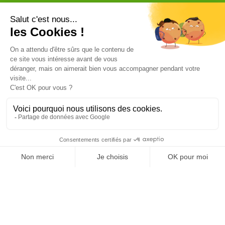
Catégorie


Anti rongeurs
Matériels applicateurs
Anti pigeons
Les Répulsifs
ANTI TAUPES
Désinfectants pro
Ultrasons
Vente en gros
Anti insectes
Désinsectiseurs Electrique DEIV