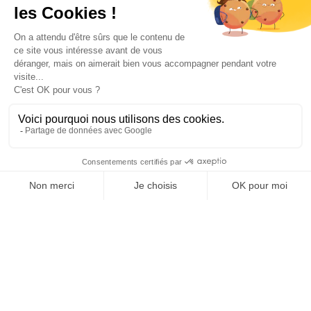
Promotions
Ihr Konto

Informations

Fiches conseils

Insecte
Rongeurs