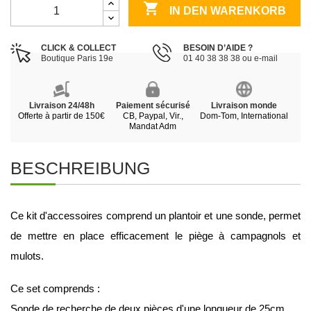

IN DEN WARENKORB
CLICK & COLLECT
BESOIN D’AIDE ?
Boutique Paris 19e
01 40 38 38 38 ou e-mail
Livraison 24/48h
Paiement sécurisé
Livraison monde
Offerte à partir de 150€
CB, Paypal, Vir.,
Dom-Tom, International
Mandat Adm
BESCHREIBUNG
Ce kit d'accessoires comprend un plantoir et une sonde, permet 
de mettre en place efficacement le piège à campagnols et 
mulots.
Ce set comprends : 
Sonde de recherche de deux pièces d'une longueur de 25cm