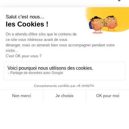

Informations

Fiches conseils

Insecte
Rongeurs
© 2026 - Produit-antinuisible.com